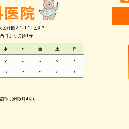
区緑園2-1-1 GFビル2F
西口より徒歩1分
水
木
金
土
日
○
○
○
○
×
○
○
○
○
×
。
日に診療(月4回)。