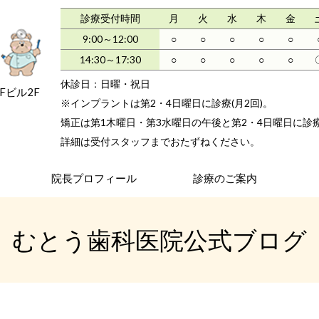
診療受付時間
月
火
水
木
金
9:00～12:00
○
○
○
○
○
14:30～17:30
○
○
○
○
○
休診日：日曜・祝日
GFビル2F
※インプラントは第2・4日曜日に診療(月2回)。
矯正は第1木曜日・第3水曜日の午後
と第2・4日曜日
に診
詳細
は受付スタッフまでおたずねください。
院長プロフィール
診療のご案内
むとう歯科医院公式ブログ