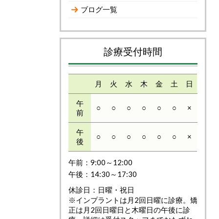
ブログ一覧
診療受付時間
月
火
水
木
金
土
日
午
○
○
○
○
○
○
×
前
午
○
○
○
○
○
○
×
後
午前：9:00～12:00
午後：14:30～17:30
休診日：日曜・祝日
※インプラントは月2回日曜に診療。矯
正は月2回日曜日と木曜日の午後に診