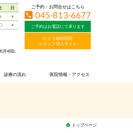
ご予約・お問合せはこちら
土
日
045-813-6677
○
×
〇
×
ご予約はお電話にて承ります
むとう歯科医院
スタッフ 求人サイト
療
(月4回)。
診療の流れ
医院情報・アクセス
トップページ